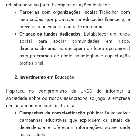
relacionados ao jogo. Exemplos de ações incluem:
Parcerias com organizações locais:
Trabalhar com
instituições que promovam a educação financeira, a
prevenção ao vício e o suporte emocional.
Criação de fundos dedicados:
Estabelecer um fundo
social para apoiar comunidades em risco,
direcionando uma porcentagem do lucro operacional
para programas de apoio psicológico e capacitação
profissional.
Investimento em Educação
Inspirada no compromisso da UKGC de informar a
sociedade sobre os riscos associados ao jogo, a empresa
dedicará recursos significativos a:
Campanhas de conscientização pública:
Desenvolver
campanhas educativas que expliquem os sinais de
dependência e ofereçam informações sobre onde
buscar ajuda.